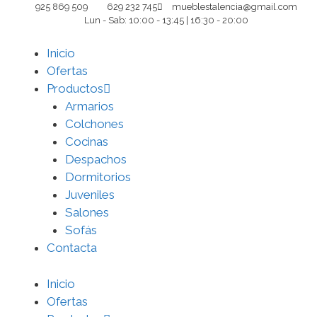
Saltar
925 869 509
629 232 745
mueblestalencia@gmail.com
Lun - Sab: 10:00 - 13:45 | 16:30 - 20:00
al
contenido
Inicio
Ofertas
Productos
Armarios
Colchones
Cocinas
Despachos
Dormitorios
Juveniles
Salones
Sofás
Contacta
Inicio
Ofertas