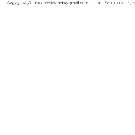
629 232 745
mueblestalencia@gmail.com
Lun - Sab: 10:00 - 13:4