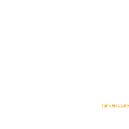
Diseñado por
Tuniversoweb