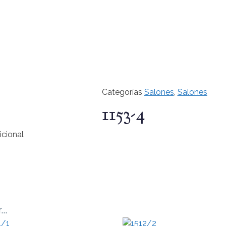
Categorías
Salones
,
Salones
1153-4
icional
..