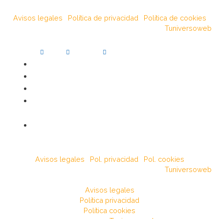
© Muebles Talencia 2018.
Avisos legales
|
Política de privacidad
|
Política de cookies
Diseñado por
Tuniversoweb
Facebook-f
Twitter
Instagram
925 869 509
629 232 745
mueblestalencia@gmail.com
Carretera Nacional V, km. 109, Pol. Soto de
Cazalegas s/n, 45683 Talavera de la Reina
Lunes - Sabado: 10:00 - 13:45 y 17:00 - 20:30
© Muebles Talencia 2018.
Avisos legales
|
Pol. privacidad
|
Pol. cookies
Diseñado por
Tuniversoweb
© Muebles Talencia 2018.
Avisos legales
Política privacidad
Política cookies