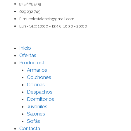
Saltar
925 869 509
al
629 232 745
contenido
mueblestalencia@gmail.com
Lun - Sab: 10:00 - 13:45 | 16:30 - 20:00
Inicio
Ofertas
Productos
Armarios
Colchones
Cocinas
Despachos
Dormitorios
Juveniles
Salones
Sofás
Contacta